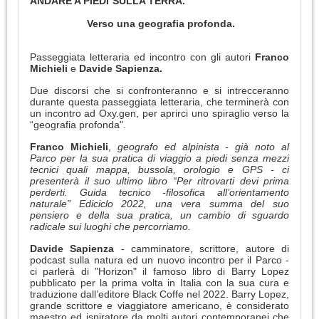
ANDARE A PIEDI SULLA TERRA.
Verso una geografia profonda.
Passeggiata letteraria ed incontro con gli autori
Franco
Michieli
e
Davide Sapienza.
Due discorsi che si confronteranno e si intrecceranno
durante questa passeggiata letteraria, che terminerà con
un incontro ad Oxy.gen, per aprirci uno spiraglio verso la
“geografia profonda".
Franco Michieli
,
geografo ed alpinista - già noto al
Parco per la sua pratica di viaggio a piedi senza mezzi
tecnici quali mappa, bussola, orologio e GPS - ci
presenterà il suo ultimo libro “Per ritrovarti devi prima
perderti. Guida tecnico -filosofica all’orientamento
naturale” Ediciclo 2022, una vera summa del suo
pensiero e della sua pratica, un cambio di sguardo
radicale sui luoghi che percorriamo.
Davide Sapienza
- camminatore, scrittore, autore di
podcast sulla natura ed un nuovo incontro per il Parco -
ci parlerà di "Horizon" il famoso libro di Barry Lopez
pubblicato per la prima volta in Italia con la sua cura e
traduzione dall’editore Black Coffe nel 2022. Barry Lopez,
grande scrittore e viaggiatore americano, è considerato
maestro ed ispiratore da molti autori contemporanei che